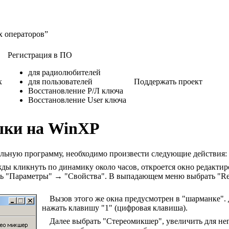
х операторов”
Регистрация в ПО
для радиолюбителей
х
для пользователей
Поддержать проект
Восстановление Р/Л ключа
Восстановление User ключа
ыки на WinXP
альную программу, необходимо произвести следующие действия:
ды кликнуть по динамику около часов, откроется окно редакти
ь "Параметры" → "Свойства". В выпадающем меню выбрать "Real
Вызов этого же окна предусмотрен в "шарманке".
нажать клавишу "1" (цифровая клавиша).
Далее выбрать "Стереомикшер", увеличить для нег