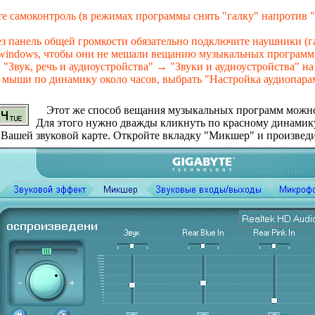
е самоконтроль (в режимах программы снять "галку" напротив "
з панель общей громкости обязательно подключите наушники (г
windows, чтобы они не мешали вещанию музыкальных программ.
вук, речь и аудиоустройства" → "Звуки и аудиоустройства" на
 мыши по динамику около часов, выбрать "Настройка аудиопарам
Этот же способ вещания музыкальных программ можно 
Для этого нужно дважды кликнуть по красному динамику 
к Вашей звуковой карте. Откройте вкладку "Микшер" и произвед