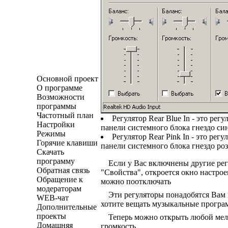
Основной проект
О программе
Возможности
программы
Частотный план
Регулятор Rear Blue In - это рег
Настройки
панели системного блока гнездо син
Режимы
Регулятор Rear Pink In - это рег
Горячие клавиши
панели системного блока гнездо роз
Скачать
программу
Если у Вас включнены другие ре
Обратная связь
"Свойства", откроется окно настро
Обращение к
можно поотключать
модераторам
Эти регуляторы понадобятся Вам 
WEB-чат
хотите вещать музыкальные програ
Дополнительные
проекты
Теперь можно открыть любой мел
Домашняя
громкость.