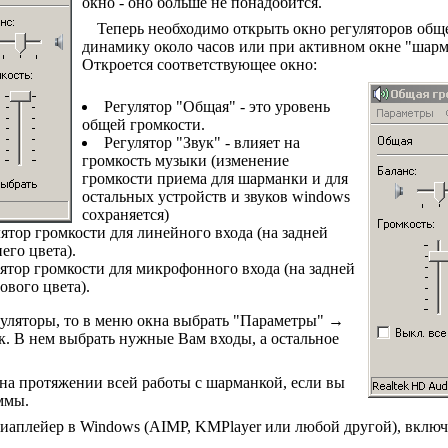
окно - оно больше не понадобится.
Теперь необходимо открыть окно регуляторов общ
динамику около часов или при активном окне "шарм
Откроется соответствующее окно:
Регулятор "Общая" - это уровень
общей громкости.
Регулятор "Звук" - влияет на
громкость музыки (изменение
громкости приема для шарманки и для
остальных устройств и звуков windows
сохраняется)
улятор громкости для линейного входа (на задней
его цвета).
улятор громкости для микрофонного входа (на задней
ового цвета).
гуляторы, то в меню окна выбрать "Параметры" →
ек. В нем выбрать нужные Вам входы, а остальное
на протяжении всей работы с шарманкой, если вы
ммы.
иаплейер в Windows (AIMP, KMPlayer или любой другой), включ