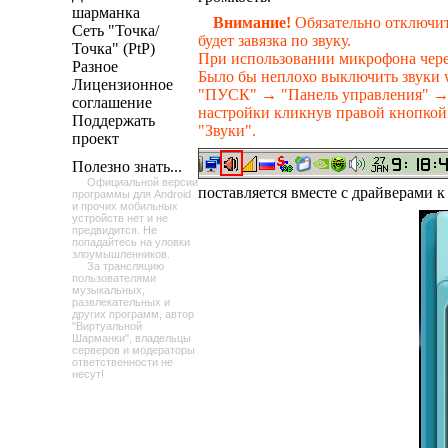
шарманка
Внимание!
Обязательно отключит
Сеть "Точка/
будет завязка по звуку.
Точка" (PtP)
При использовании микрофона чере
Разное
Было бы неплохо выключить звуки 
Лицензионное
"ПУСК" → "Панель управления" → "З
соглашение
настройки кликнув правой кнопкой
Поддержать
"Звуки".
проект
Полезно знать...
Официальной версии
поставляется вместе с драйверами 
программы для Android
и прочих мобильных
устройств нет и не
предвидится. Не
попадайтесь на уловки
злоумышленников.
За трансляцию
пользователями
музыкальных,
развлекательных и
других программ, автор
"Виртуальной
Шарманки", владельцы
серверов и модераторы
ответственности не
несут!