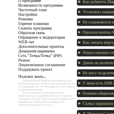
О программе
Как добавить Ша
Возможности программы
Частотный план
Установил шарманк
Настройки
Режимы
Не сохраняются 
Горячие клавиши
Скачать программу
Пропала кнопка H
Обратная связь
Обращение к модераторам
WEB-чат
Как связать вир
Дополнительные проекты
Домашняя шарманка
Переустановил оп
Сеть "Точка/Точка" (PtP)
Разное
Давно не включал
Лицензионное соглашение
Поддержать проект
Не могу подключи
Полезно знать...
Официальной версии программы для
У меня есть SDR 
Android и прочих мобильных устройств нет и
не предвидится. Не попадайтесь на уловки
злоумышленников.
Помимо общения, 
За трансляцию пользователями
музыкальных, развлекательных и других
программ, автор "Виртуальной Шарманки",
владельцы серверов и модераторы
Скачал шарманку 
ответственности не несут!
В "Режимах" шар