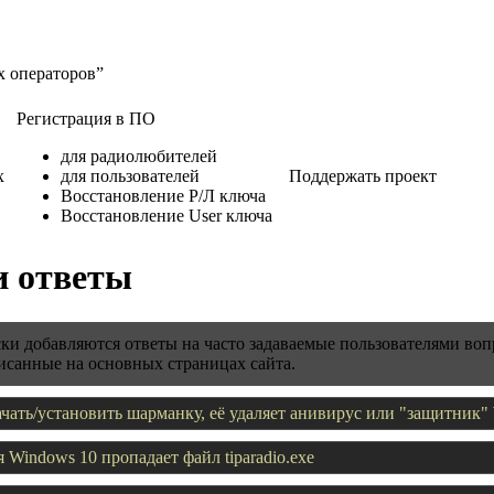
х операторов”
Регистрация в ПО
для радиолюбителей
х
для пользователей
Поддержать проект
Восстановление Р/Л ключа
Восстановление User ключа
и ответы
ки добавляются ответы на часто задаваемые пользователями во
исанные на основных страницах сайта.
ачать/установить шарманку, её удаляет анивирус или "защитник"
 Windows 10 пропадает файл tiparadio.exe