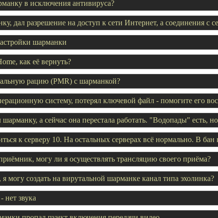
рманку в исключения антивируса?
у, дал разрешение на доступ к сети Интернет, а соединения с се
настройки шарманки
ome, как её вернуть?
туальную рацию (PMR) с шарманкой?
ерационную систему, потерял ключевой файл - помогите его вос
 шарманку, а сейчас она перестала работать. "Водопады" есть, н
ться к серверу 10. На остальных серверах всё нормально. В бан 
приёмник, могу ли я осуществлять трансляцию своего приёма?
я могу создать на вирутальной шарманке канал типа эхолинка?
- нет звука
манки пропал пункт включения передачи видео.