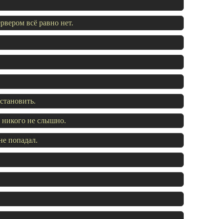
рвером всё равно нет.
становить.
о никого не слышно.
не попадал.