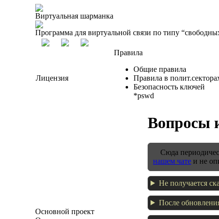
Виртуальная шарманка
Программа для виртуальной связи по типу “свободны
Правила
Общие правила
Лицензия
Правила в полит.сектора
Безопасность ключей
*pswd
Вопросы 
Сюда периодичес
нашем чате
и не оп
Не получается ск
После обновления
Основной проект