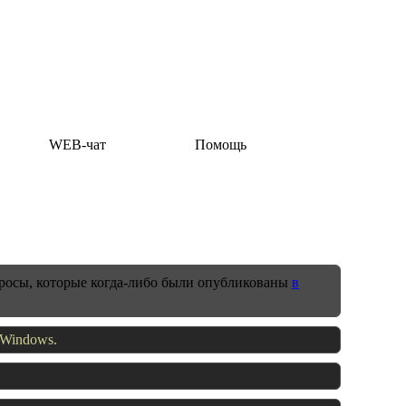
WEB-чат
Помощь
просы, которые когда-либо были опубликованы
в
 Windows.